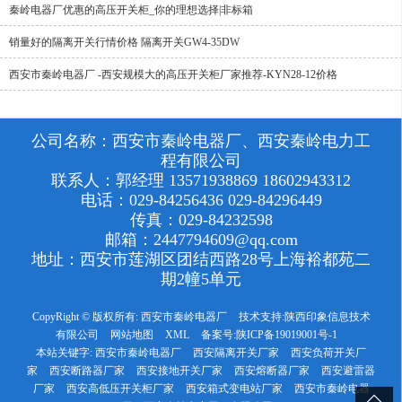
秦岭电器厂优惠的高压开关柜_你的理想选择|非标箱
销量好的隔离开关行情价格 隔离开关GW4-35DW
西安市秦岭电器厂 -西安规模大的高压开关柜厂家推荐-KYN28-12价格
公司名称：西安市秦岭电器厂、西安秦岭电力工
程有限公司
联系人：郭经理 13571938869 18602943312
电话：029-84256436 029-84296449
传真：029-84232598
邮箱：2447794609@qq.com
地址：西安市莲湖区团结西路28号上海裕都苑二
期2幢5单元
CopyRight © 版权所有:
西安市秦岭电器厂
技术支持:
陕西印象信息技术
有限公司
网站地图
XML
备案号:
陕ICP备19019001号-1
本站关键字:
西安市秦岭电器厂
西安隔离开关厂家
西安负荷开关厂
家
西安断路器厂家
西安接地开关厂家
西安熔断器厂家
西安避雷器
厂家
西安高低压开关柜厂家
西安箱式变电站厂家
西安市秦岭电器