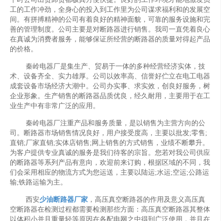
工的工作冲劲，全身心的投入到工作里为公司谋求福利和的发展空
间。有拼搏精神的公司有着良好的精神面貌，可靠的服务设施和完
善的管理制度。公司主要是对断路器进行销售。我司一直凭着良心
在真诚为消费者服务，能够保证所经营的断路器的质量对得起产品
的价格。
秦岭电器厂是集生产、贸易于一体的多种经营经济实体，技
术、设备齐全、实力雄厚。公司以效率高、信誉好伫立在电工电器
成套设备市场经济大潮中。公司办实事、求实效，创良好服务，树
企业形象。生产销售的断路器品质优良，经久耐用，主要用于在工
业生产中有非常广泛的应用。
秦岭电器厂注重产品和服务质量，是以销售为主营方向的公
司。断路器市场销售情况良好，用户接受度高，主要以批发;零售;
直销;厂家直销;实体店销售;网上销售的方式销售，业绩不断攀升。
为客户提供专业真诚的服务是我们待客的宗旨。您若对我公司供应
的断路器等系列产品有意向，欢迎前来订购，根据区域的不同，我
们会采用相应的物流方式为您运送，主要以陆运;水运;空运;公路运
输;铁路运输为主。
西安
少油断路器厂家
，高压真空断路器的作用及意义高压真
空断路器在检测过程都需要检测那些方面：高压真空断路器其整体
以体积小并且重量轻等原因在各配电网之中得到广泛使用，并且在