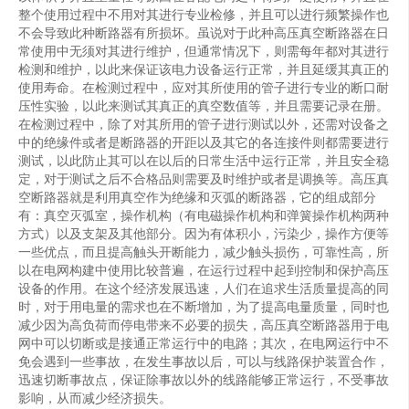
整个使用过程中不用对其进行专业检修，并且可以进行频繁操作也
不会导致此种断路器有所损坏。虽说对于此种高压真空断路器在日
常使用中无须对其进行维护，但通常情况下，则需每年都对其进行
检测和维护，以此来保证该电力设备运行正常，并且延缓其真正的
使用寿命。在检测过程中，应对其所使用的管子进行专业的断口耐
压性实验，以此来测试其真正的真空数值等，并且需要记录在册。
在检测过程中，除了对其所用的管子进行测试以外，还需对设备之
中的绝缘件或者是断路器的开距以及其它的各连接件则都需要进行
测试，以此防止其可以在以后的日常生活中运行正常，并且安全稳
定，对于测试之后不合格品则需要及时维护或者是调换等。高压真
空断路器就是利用真空作为绝缘和灭弧的断路器，它的组成部分
有：真空灭弧室，操作机构（有电磁操作机构和弹簧操作机构两种
方式）以及支架及其他部分。因为有体积小，污染少，操作方便等
一些优点，而且提高触头开断能力，减少触头损伤，可靠性高，所
以在电网构建中使用比较普遍，在运行过程中起到控制和保护高压
设备的作用。在这个经济发展迅速，人们在追求生活质量提高的同
时，对于用电量的需求也在不断增加，为了提高电量质量，同时也
减少因为高负荷而停电带来不必要的损失，高压真空断路器用于电
网中可以切断或是接通正常运行中的电路；其次，在电网运行中不
免会遇到一些事故，在发生事故以后，可以与线路保护装置合作，
迅速切断事故点，保证除事故以外的线路能够正常运行，不受事故
影响，从而减少经济损失。