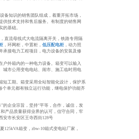
套设备知识的销售团队组成，着重开拓市场，
提供技术支持和售后服务。有制度的销售网
实的基础。
，直流母线式大电流隔离开关，铁路专用隔
柜
，环网柜，中置柜，
低压配电柜
，动力照
并承接电力工程项目，电力设备的安装及修
在户外箱内的一种电力设备。箱变可以输入
小区、城市公用变电电站、闹市、施工临时用电
缩短工期。箱变采用全站智能化设计，保护系
每个单元都有独立运行功能，继电保护功能齐
为本”的企业宗旨，坚持“平等，合作，诚信，发
力和产品质量获得业界的认可，信守合同，牢
安市长安区王寺西街128号
25kVA箱变，zbw-10箱式变电站厂家，