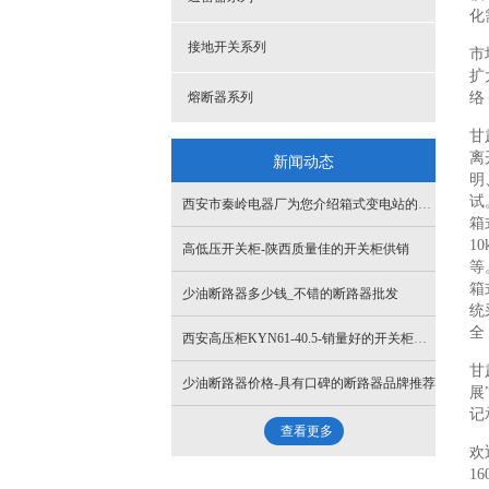
化
接地开关系列
市
扩
熔断器系列
络
甘
新闻动态
离
明
试
西安市秦岭电器厂为您介绍箱式变电站的工作原理
箱
1
高低压开关柜-陕西质量佳的开关柜供销
等
箱
少油断路器多少钱_不错的断路器批发
统
全
西安高压柜KYN61-40.5-销量好的开关柜公司
甘
少油断路器价格-具有口碑的断路器品牌推荐
展
记
查看更多
欢
1