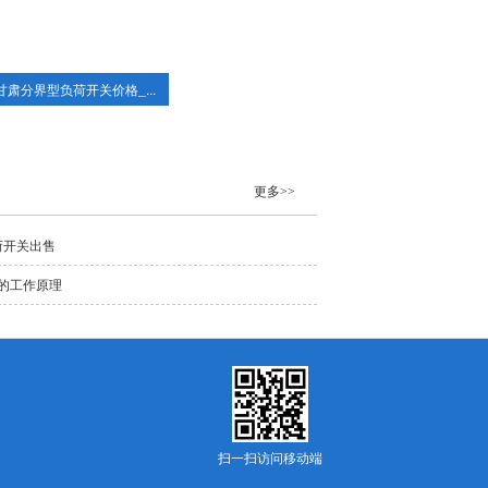
甘肃分界型负荷开关价格_...
更多>>
荷开关出售
的工作原理
扫一扫访问移动端