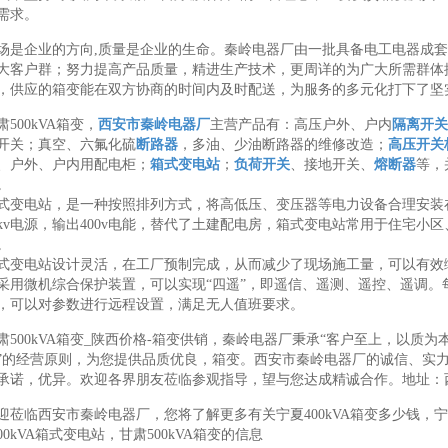
需求。
场是企业的方向,质量是企业的生命。秦岭电器厂由一批具备电工电器成
大客户群；努力提高产品质量，精进生产技术，更周详的为广大所需群体
，供应的箱变能在双方协商的时间内及时配送，为服务的多元化打下了坚
肃500kVA箱变，
西安市秦岭电器厂
主营产品有：高压户外、户内
隔离开关
开关；真空、六氟化硫
断路器
，多油、少油断路器的维修改造；
高压开关
、户外、户内用配电柜；
箱式变电站
；
负荷开关
、接地开关、
熔断器
等，
。
式变电站，是一种按照排列方式，将高低压、变压器等电力设备合理安装
0kv电源，输出400v电能，替代了土建配电房，箱式变电站常用于住宅
。
式变电站设计灵活，在工厂预制完成，从而减少了现场施工量，可以有效
采用微机综合保护装置，可以实现“四遥”，即遥信、遥测、遥控、遥调。
，可以对参数进行远程设置，满足无人值班要求。
肃500kVA箱变_陕西价格-箱变供销，秦岭电器厂秉承“客户至上，以质
”的经营原则，为您提供品质优良，箱变。西安市秦岭电器厂的诚信、实
承诺，优异。欢迎各界朋友莅临参观指导，望与您达成精诚合作。地址：西
迎莅临西安市秦岭电器厂，您将了解更多有关宁夏400kVA箱变多少钱，宁夏1
600kVA箱式变电站，甘肃500kVA箱变的信息