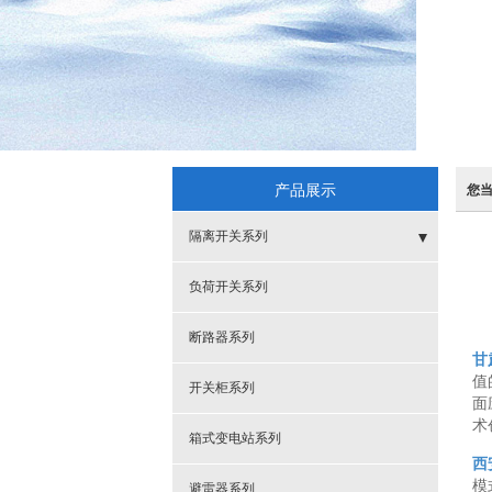
产品展示
您
隔离开关系列
- 户外
负荷开关系列
- 户内
断路器系列
甘
值
开关柜系列
面
术
箱式变电站系列
西
模
避雷器系列