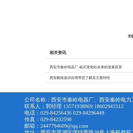
关
相关资讯
西安市秦岭电器厂-箱式变电站未来的发展前景
西安断路器供应商带您了解其主要特性
公司名称：西安市秦岭电器厂、西安秦岭电力
联系人：郭经理 13571938869 18602943312
电话：029-84256436 029-84296449
传真：029-84232598
邮箱：2447794609@qq.com
地址：西安市莲湖区团结西路28号上海裕都苑