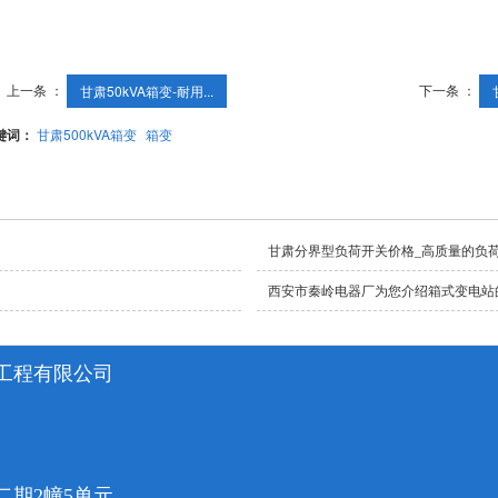
上一条 ：
下一条 ：
甘肃50kVA箱变-耐用...
键词：
甘肃500kVA箱变
箱变
甘肃分界型负荷开关价格_高质量的负
西安市秦岭电器厂为您介绍箱式变电站
工程有限公司
二期2幢5单元