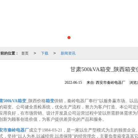
当前的位置：
首页
下载
新闻资讯
>
>
甘肃500kVA箱变_陕西箱变
2022-06-15
来自:
西安市秦岭电器厂
浏览次
肃500kVA箱变
_陕西价格
箱变
供销，秦岭电器厂奉行“以服务赢市场、以品
的箱变。公司健全质检系统，优化生产流程，努力为客户打造。本公司定
应用良好，在市场营销、设计开发及公司运营过程中皆以所需群体需求为
创新为顾客创造价值，为客户提供差异化的产品和服务。
安市秦岭电器厂
成立于1984-03-21，是一家以生产型模式为主的独资
式，坚持“以人为本,以诚经营,以质保障”的经营理念，主要负责箱变及