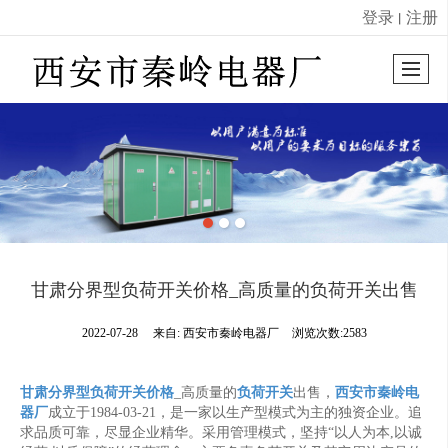
登录
注册
丨
很遗憾，因您的浏览器版本过低导致无法获得最佳浏览体验，推荐下载安装谷歌浏览器！
甘肃分界型负荷开关价格_高质量的负荷开关出售
2022-07-28
来自:
西安市秦岭电器厂
浏览次数:2583
甘肃分界型负荷开关价格
_高质量的
负荷开关
出售，
西安市秦岭电
器厂
成立于1984-03-21，是一家以生产型模式为主的独资企业。追
求品质可靠，尽显企业精华。采用管理模式，坚持“以人为本,以诚