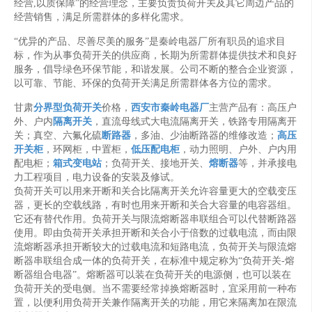
经营,以质保障”的经营理念，主要负责负荷开关及其它周边产品的
经营销售，满足所需群体的多样化需求。
“优异的产品、尽善尽美的服务”是秦岭电器厂所有职员的追求目
标，作为从事负荷开关的供应商，长期为所需群体提供技术和良好
服务，倡导绿色环保节能，和谐发展。公司不断的整合企业资源，
以可靠、节能、环保的负荷开关满足所需群体各方位的需求。
甘肃
分界型负荷开关
价格，
西安市秦岭电器厂
主营产品有：高压户
外、户内
隔离开关
，直流母线式大电流隔离开关，铁路专用隔离开
关；真空、六氟化硫
断路器
，多油、少油断路器的维修改造；
高压
开关柜
，环网柜，中置柜，
低压配电柜
，动力照明、户外、户内用
配电柜；
箱式变电站
；负荷开关、接地开关、
熔断器
等，并承接电
力工程项目，电力设备的安装及修试。
负荷开关可以用来开断和关合比隔离开关允许容量更大的空载变压
器，更长的空载线路，有时也用来开断和关合大容量的电容器组。
它还有替代作用。负荷开关与限流熔断器串联组合可以代替断路器
使用。即由负荷开关承担开断和关合小于倍数的过载电流，而由限
流熔断器承担开断较大的过载电流和短路电流，负荷开关与限流熔
断器串联组合成一体的负荷开关，在标准中规定称为“负荷开关-熔
断器组合电器”。熔断器可以装在负荷开关的电源侧，也可以装在
负荷开关的受电侧。当不需要经常掉换熔断器时，宜采用前一种布
置，以便利用负荷开关兼作隔离开关的功能，用它来隔离加在限流