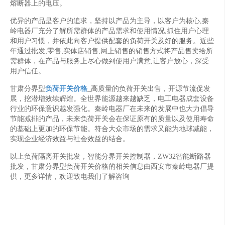
熔断器上的电压。
优异的产品是客户的追求，坚持以产品为主导，以客户为核心,秦
岭电器厂充分了解所需群体的产品需求和使用情况,抓住用户心理
和用户习惯，并依此向客户提供配套的负荷开关及好的服务。近些
年通过批发;零售;实体店销售;网上销售的销售方式将产品售卖给所
需群体，在产品与服务上尽心做到使用户满意,让客户放心，深受
用户信任。
甘肃分界型
负荷开关价格
_高质量的负荷开关出售，开源节流促发
展，挖潜增效续辉煌。全世界能源越来越缺乏，电工电器成套设备
行业的环保意识越发强化。秦岭电器厂在未来的发展中也大力倡导
节能减排的产品，未来负荷开关会在保证原有的质量以及使用寿命
的基础上更加的环保节能。符合大众市场的需求又能为地球减能，
实现企业经济效益与社会效益的结合。
以上负荷隔离开关批发，智能分界开关控制器，ZW32智能断路器
批发，甘肃分界型负荷开关价格的相关信息由西安市秦岭电器厂提
供，更多详情，欢迎致电我们了解咨询