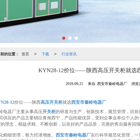
当前的位置：
首页
下载
行业资讯
>
>
KYN28-12价位——陕西高压开关柜就
2018-09-21
来自:
西安市秦岭电器厂
浏览次
N28-12
价位——陕西
高压开关柜
就选
西安市秦岭电器厂
岭电器厂主要从事高压
开关柜
的研发与生产，创新技术，规范管理，目前
司供应的产品主要销往青海西宁，产品性能优异，受到企事业单位个人的
”的理念，精益求精、不断创新，以良好的产品品质，完善的售后服务回
化精细管理，努力挖潜增效。
西安市秦岭电器厂
实行科学规范化管理，一