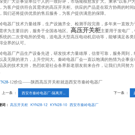
深受广大企事业单位个人的一致好评，市场规模愈发扩大。秉承“以客户为
，为客户提供符合其需求的高压开关柜。供应的产品是在双方协商的时间
，我们还将提供优质的售后服务，为客户提供满意的保障。
岭电器厂技术力量雄厚，生产设施齐全、检测手段完善，多年来一直致力
高压开关柜
需求为主要目的，服务于全国各地区。
主要用于发电厂，
系统的二次变电所的受电，送电及大型高压电动机启动等，能够满足各类
得业界的认可。
岭电器厂产品生产设备先进，研发技术力量雄厚，信誉可靠，服务周到，
以及无限的潜力，上升空间大。秦岭电器厂会一直以饱满的热情为企事业
品及的技术支持，热烈欢迎社会各界新老朋友前来合作，让我们共同努力
。
N28
-12价位——陕西高压开关柜就选西安市秦岭电器厂
上一条 ：
下一条 ：
西安市秦岭电器厂-隔离开...
键词：
高压开关柜
KYN28-12
KYN28-10
西安市秦岭电器厂