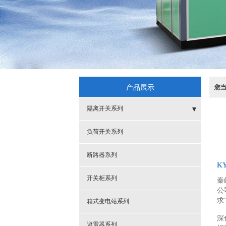
产品展示
您
隔离开关系列
- 户外
负荷开关系列
- 户内
断路器系列
KY
开关柜系列
秦
公
求
箱式变电站系列
深
避雷器系列