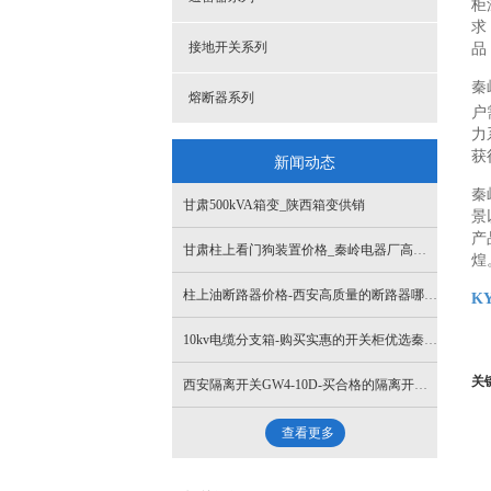
柜
求
接地开关系列
品
秦
熔断器系列
户
力
获
新闻动态
秦
甘肃500kVA箱变_陕西箱变供销
景
产
甘肃柱上看门狗装置价格_秦岭电器厂高质量的负荷开关_你的理想选择
煌
柱上油断路器价格-西安高质量的断路器哪里买
KY
10kv电缆分支箱-购买实惠的开关柜优选秦岭电器厂
关
西安隔离开关GW4-10D-买合格的隔离开关-就选秦岭电器厂
查看更多