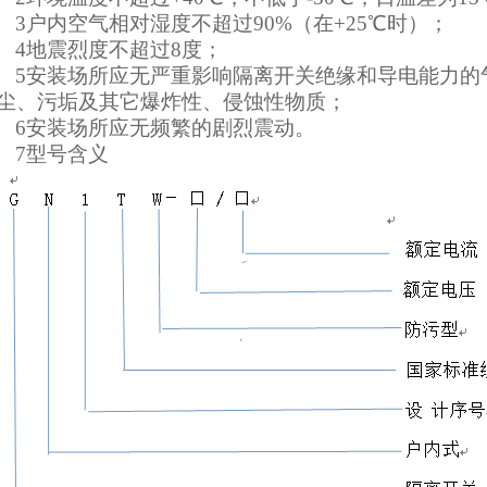
3
户内空气相对湿度不超过90%（在+25℃时）；
4
地震烈度不超过8度；
5
安装场所应无严重影响隔离开关绝缘和导电能力的
尘、污垢及其它爆炸性、侵蚀性物质；
6
安装场所应无频繁的剧烈震动。
7
型号含义