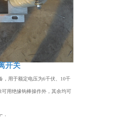
离开关
备，用于额定电压为6千伏、10千
级，除可用绝缘钩棒操作外，其余均可
℃；