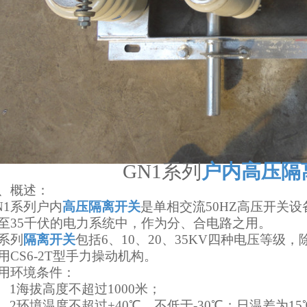
GN1
系列
户内高压隔
、
概述：
N1
系列户内
高压隔离开关
是单相交流50HZ高压开关设
至35千伏的电力系统中，作为分、合电路之用。
系列
隔离开关
包括6、10、20、35KV四种电压等
用CS6-2T型手力操动机构。
用环境条件：
1
海拔高度不超过1000米；
2
环境温度不超过+40℃，不低于-30℃；日温差为15