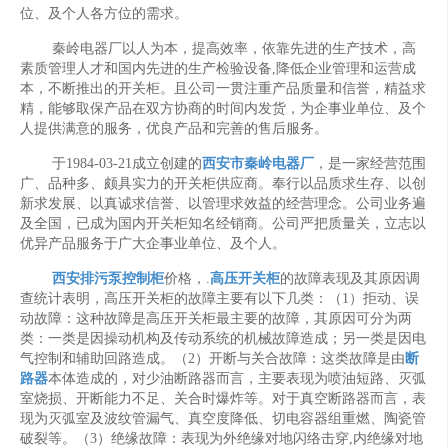
位、及个人各方位的需求。
秦岭电器厂以人为本，提高效率，依靠先进的生产技术，高
素质管理人才和国内先进的生产检验设备,降低企业管理和运营成
本，不断推出的开关柜。且公司一贯注重产品质量和信誉，精益求
精，能够取保产品在双方协商的时间内发货，为企事业单位、及个
人提供满意的服务，优良产品和完善的售后服务。
于1984-03-21成立创建的
西安市秦岭电器厂
，是一家经营范围
广、品种多、颇具实力的开关柜供应商。奉行以品质求生存、以创
新求发展、以真诚求信誉、以管理求效益的经营理念。公司业务遍
及全国，已成为国内开关柜知名经销商。公司严把质量关，立志以
优异产品服务于广大企事业单位、及个人。
西安排污泵控制柜
价格，.
高压开关柜
的故障表现及其原因调
查统计表明，高压开关柜的故障主要有以下几类：（1）拒动、误
动故障：这种故障是高压开关柜最主要的故障，其原因可分为两
类：一类是因操动机构及传动系统的机械故障造成；另一类是因电
气控制和辅助回路造成。（2）开断与关合故障：这类故障是由
断
路器
本体造成的，对少油断路器而言，主要表现为喷油短路、灭弧
室烧损、开断能力不足、关合时爆炸等。对于真空断路器而言，表
现为灭弧室及波纹管漏气、真空度降低、切电容器组重燃、陶瓷管
破裂等。（3）绝缘故障：表现为外绝缘对地闪络击穿,内绝缘对地