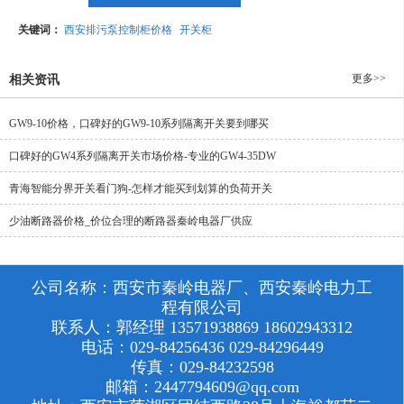
关键词：
西安排污泵控制柜价格
开关柜
更多>>
相关资讯
GW9-10价格，口碑好的GW9-10系列隔离开关要到哪买
口碑好的GW4系列隔离开关市场价格-专业的GW4-35DW
青海智能分界开关看门狗-怎样才能买到划算的负荷开关
少油断路器价格_价位合理的断路器秦岭电器厂供应
公司名称：西安市秦岭电器厂、西安秦岭电力工
程有限公司
联系人：郭经理 13571938869 18602943312
电话：029-84256436 029-84296449
传真：029-84232598
邮箱：2447794609@qq.com