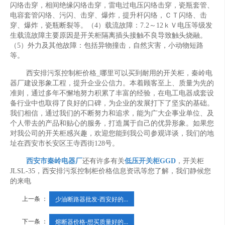
闪络击穿，相间绝缘闪络击穿，雷电过电压闪络击穿，瓷瓶套管、
电容套管闪络、污闪、击穿、爆炸，提升杆闪络，ＣＴ闪络、击
穿、爆炸，瓷瓶断裂等。（4）载流故障：7.2～12ｋＶ电压等级发
生载流故障主要原因是开关柜隔离插头接触不良导致触头烧融。
（5）外力及其他故障：包括异物撞击，自然灾害，小动物短路
等。
西安排污泵控制柜价格_哪里可以买到耐用的开关柜，秦岭电
器厂建设形象工程，提升企业公信力。本着顾客至上、质量为先的
准则，通过多年不懈地努力积累了丰富的经验，在电工电器成套设
备行业中也取得了良好的口碑，为企业的发展打下了坚实的基础。
我们相信，通过我们的不断努力和追求，能为广大企事业单位、及
个人带去的产品和贴心的服务，打造属于自己的优异形象。如果您
对我公司的开关柜感兴趣，欢迎您能到我公司参观详谈，我们的地
址在西安市长安区王寺西街128号。
西安市秦岭电器厂
还有许多有关
低压开关柜GGD
，开关柜
JLSL-35，西安排污泵控制柜价格信息资讯等您了解，我们静候您
的来电
上一条 ：
少油断路器批发-西安好的...
下一条 ：
熔断器价格-想买质量好的...