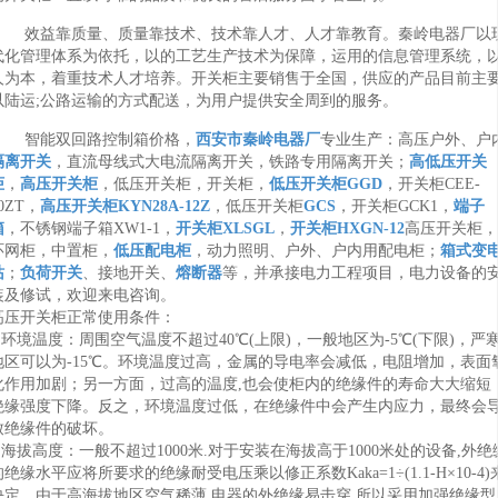
效益靠质量、质量靠技术、技术靠人才、人才靠教育。秦岭电器厂以
代化管理体系为依托，以的工艺生产技术为保障，运用的信息管理系统，
人为本，着重技术人才培养。开关柜主要销售于全国，供应的产品目前主
以陆运;公路运输的方式配送，为用户提供安全周到的服务。
智能双回路控制箱价格，
西安市秦岭电器厂
专业生产：高压户外、户
隔离开关
，直流母线式大电流隔离开关，铁路专用隔离开关；
高低压开关
柜
，
高压开关柜
，低压开关柜，开关柜，
低压开关柜GGD
，开关柜CEE-
0ZT，
高压开关柜KYN28A-12Z
，低压开关柜
GCS
，开关柜GCK1，
端子
箱
，不锈钢端子箱XW1-1，
开关柜XLSGL
，
开关柜HXGN-12
高压开关柜，
环网柜，中置柜，
低压配电柜
，动力照明、户外、户内用配电柜；
箱式变
站
；
负荷开关
、接地开关、
熔断器
等，并承接电力工程项目，电力设备的
装及修试，欢迎来电咨询。
高压开关柜正常使用条件：
1.环境温度：周围空气温度不超过40℃(上限)，一般地区为-5℃(下限)，严
地区可以为-15℃。环境温度过高，金属的导电率会减低，电阻增加，表面
化作用加剧；另一方面，过高的温度,也会使柜内的绝缘件的寿命大大缩短
绝缘强度下降。反之，环境温度过低，在绝缘件中会产生内应力，最终会
致绝缘件的破坏。
2.海拔高度：一般不超过1000米.对于安装在海拔高于1000米处的设备,外绝
的绝缘水平应将所要求的绝缘耐受电压乘以修正系数Kaka=1÷(1.1-H×10-4)
决定。由于高海拔地区空气稀薄,电器的外绝缘易击穿,所以采用加强绝缘型