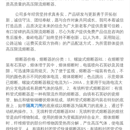
质高质量的高压限流熔断器。
公司多年经营坚持求真务实，产品研发与更新勇于开拓创
新，诚信守法、团结奉献，愿与合作对象共同成长。我司本着诚信
打造品质，品质决定未来的信念为广大新老客户提供质量可信赖，
有口皆碑的高压限流熔断器，尽心为客户提供免费产品信息咨询的
售后服务。秦岭电器厂始终坚持不断创新，以人为本。采用陆运;
公路运输（运费买卖双方协商）的产品配送方式，为所需群体提供
高压限流熔断器。
熔断器价格，熔断器的分类：1、螺旋式熔断器RL：在熔断管
装有石英砂，熔体埋于其中，熔体熔断时，电弧喷向石英砂及其缝
隙，可迅速降温而熄灭。为了便于监视，熔断器一端装有色点，不
同的颜色表示不同的熔体电流，熔体熔断时，色点跳出，示意熔体
已熔断。螺旋式熔断器额定电流为5～200A，主要用于短路电流大
的分支电路或有易燃气体的场所。2、有填料管式熔断器RT：有填
料管式熔断器是一种有限流作用的熔断器。由填有石英砂的瓷熔
管、触点和镀银铜栅状熔体组成。填料管式熔断器均装在特别的底
座上，如带
隔离刀闸
的底座或以熔断器为隔离刀的底座上，通过手
动机构操作。3、无填料管式熔断器RM：无填料管式熔断器的熔丝
管是由纤维物制成。使用的熔体为变截面的锌合金片。熔体熔断
时，纤维熔管的部分纤维物因受热而分解，产生高压气体，使电弧
很快熄灭。4、有填料封闭管式快速熔断器RS：有填料封闭管式快