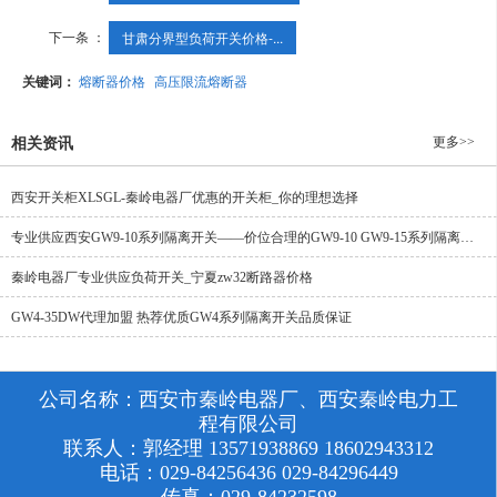
下一条 ：
甘肃分界型负荷开关价格-...
关键词：
熔断器价格
高压限流熔断器
更多>>
相关资讯
西安开关柜XLSGL-秦岭电器厂优惠的开关柜_你的理想选择
专业供应西安GW9-10系列隔离开关——价位合理的GW9-10 GW9-15系列隔离开关
秦岭电器厂专业供应负荷开关_宁夏zw32断路器价格
GW4-35DW代理加盟 热荐优质GW4系列隔离开关品质保证
公司名称：西安市秦岭电器厂、西安秦岭电力工
程有限公司
联系人：郭经理 13571938869 18602943312
电话：029-84256436 029-84296449