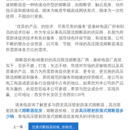
速熔断器是一种快速动作型的熔断器，由熔断管、触点底座、动作
指示器和熔体组成。熔体为银质窄截面或网状形式，熔体为一次性
使用，不能自行更换。
“优异的产品、的技术、尽善尽美的服务”是秦岭电器厂所有职
员的追求目标，作为专业从事高压限流熔断器的供应商，长期为所
需群体提供技术和良好服务，倡导绿色环保节能，和谐发展。公司
不断的整合企业资源，以可靠、节能、环保的高压限流熔断器满足
所需群体各方位的需求。
熔断器价格|销量好的高压限流熔断器厂商，秦岭电器厂真抓
实干，百折不挠，打造，矢志不移。凭借对市场的灵敏嗅觉以及高
质量的产品，致力为所需群体提供更丰富、更专业、更完善的高压
限流熔断器和服务。系统规范的服务和稳健的经营模式，使公司在
电工电器成套设备行业领域中占有的地位。如果您对本公司的产品
有兴趣的，欢迎您莅临本公司参观，希望与您达成合作，实现共
赢。公司地址：西安市长安区王寺西街128号
请来电咨询了解更多与西安高压喷射跌落式熔断器，高压喷
射跌落式
熔断器批发
，熔断器价格，甘肃
高压喷射跌落式熔断器多
少钱
，青海高压喷射跌落式熔断器批发相关的详情信息
上一条 ：
甘肃式断路器价格_价格优...